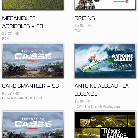
4 x 52' - 4K
FCA
3 x 75' - 4K
FCA
6 x 52' - 4K'
FCA- RMCPRODUCTION
1 x 90' - 4K
FCA - The French Productions