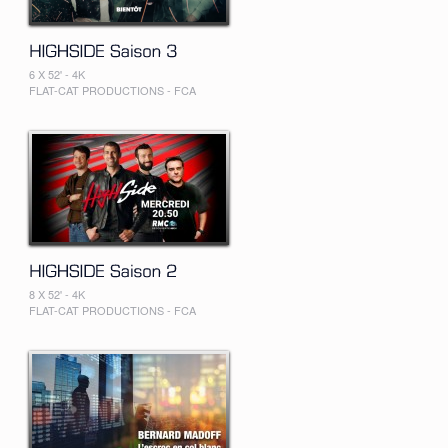
6 X 52' - 4K
FLAT-CAT PRODUCTIONS - FCA
8 X 52' - 4K
FLAT-CAT PRODUCTIONS - FCA