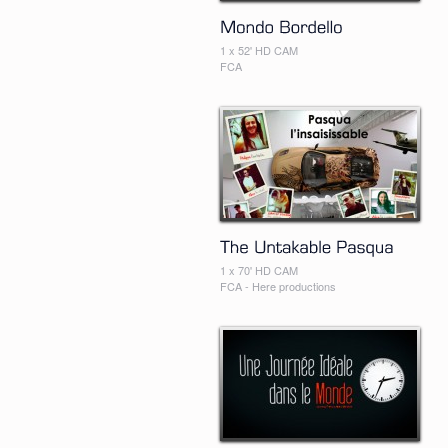
1 x 52' HD CAM
FCA
1 x 70' HD CAM
FCA - Here productions