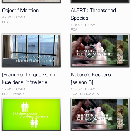
4 x 52' HD CAM
FCA
10 x 52' HD CAM
FCA
1 x 52' HD CAM
10 x 52' HD CAM
FCA - France 5
FCA - USHUAIA TV