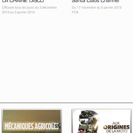
Diffusée tous les jours du 3 décembre
Du 17 novembre au 6 janvier 2013
2013 au 3 janvier 2014
FCA