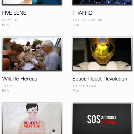
5 x 52' - 4K
1 x 70' & 1 x 52' - 4K
FCA
FCA
10 X 52'
1 X 70' HD CAM
FCA
FCA