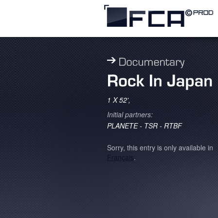
1 X 52',
Initial partners:
PLANETE - TSR - RTBF
Sorry, this entry is only available in
Français
.