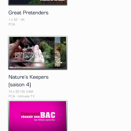
1 x 52' - 4K
FCA
10 x 52' HD CAM
FCA - Ushuaia TV