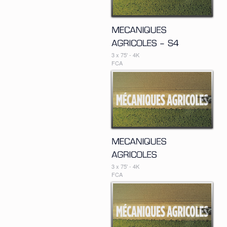
3 x 75' - 4K
FCA
3 x 75' - 4K
FCA