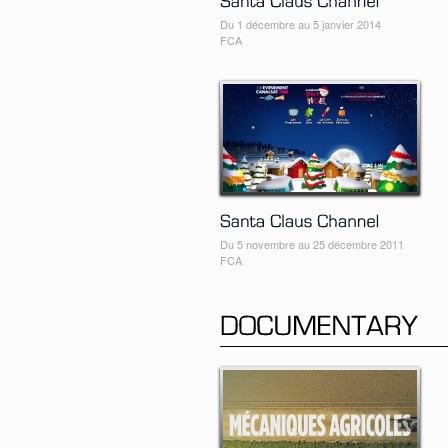
Du 1 décembre au 5 janvier 2014
FCA
Du 5 novembre au 25 décembre 2011
FCA