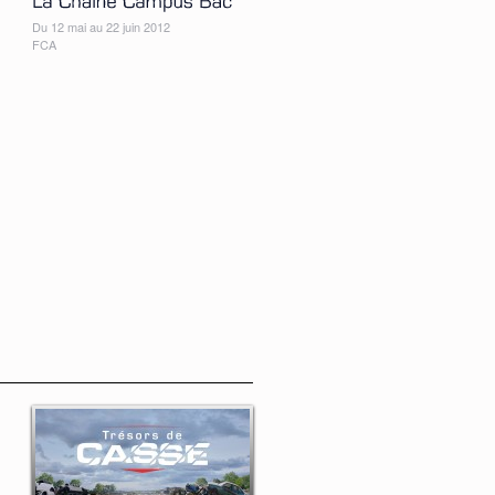
Du 12 mai au 22 juin 2012
FCA