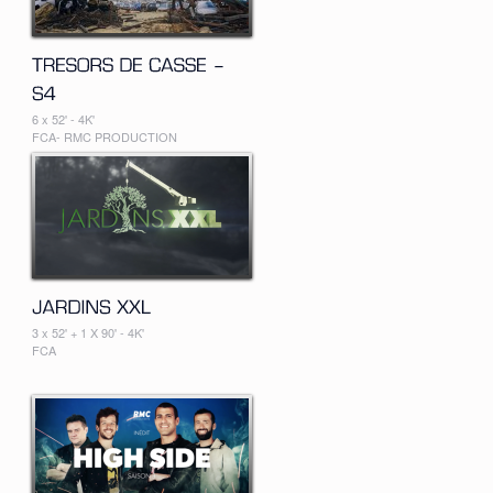
6 x 52' - 4K'
FCA- RMC PRODUCTION
3 x 52' + 1 X 90' - 4K'
FCA