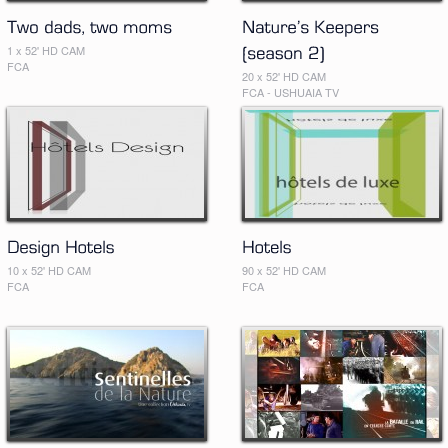
1 x 52' HD CAM
FCA
20 x 52' HD CAM
FCA - USHUAIA TV
10 x 52' HD CAM
90 x 52' HD CAM
FCA
FCA