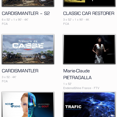
6 x 52' + 1 x 90' - 4K'
3 x 52' + 1 x 90' - 4K
FCA
FCA
3 x 52 - 4K'
FCA
1 x 52'
EndemolShine France - FTV