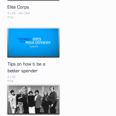
5 x 52' - HD CAM
FCA
5 x 52'
FCA