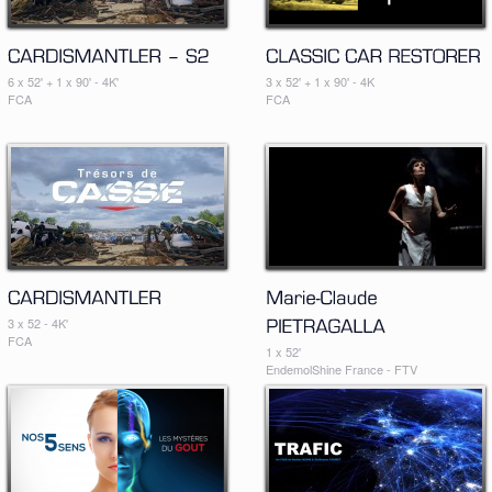
6 x 52' + 1 x 90' - 4K'
3 x 52' + 1 x 90' - 4K
FCA
FCA
3 x 52 - 4K'
FCA
1 x 52'
EndemolShine France - FTV