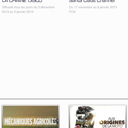
Diffusée tous les jours du 3 décembre
Du 17 novembre au 6 janvier 2013
2013 au 3 janvier 2014
FCA