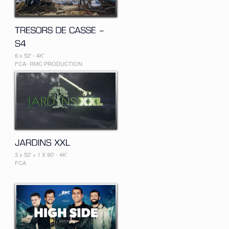
6 x 52' - 4K'
FCA- RMC PRODUCTION
3 x 52' + 1 X 90' - 4K'
FCA