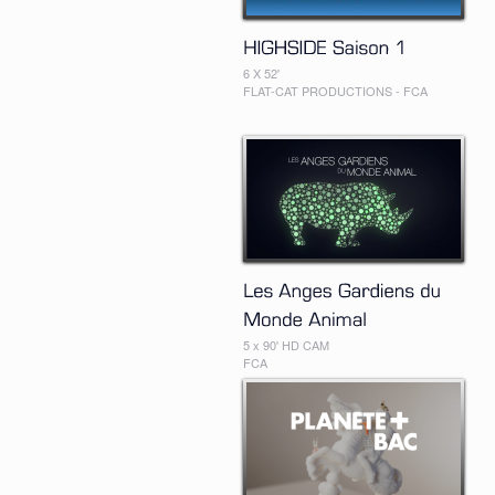
6 X 52'
FLAT-CAT PRODUCTIONS - FCA
5 x 90' HD CAM
FCA