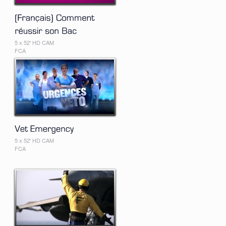
5 x 52' HD CAM
FCA
5 x 52' HD CAM
FCA