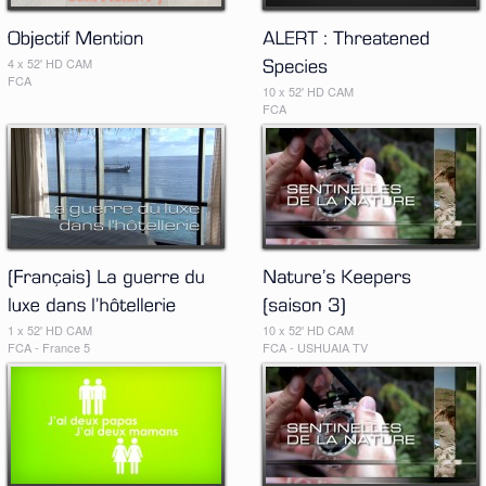
4 x 52' HD CAM
FCA
10 x 52' HD CAM
FCA
1 x 52' HD CAM
10 x 52' HD CAM
FCA - France 5
FCA - USHUAIA TV