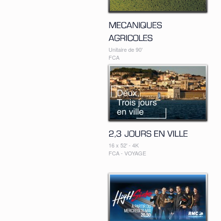
Unitaire de 90'
FCA
16 x 52' - 4K
FCA - VOYAGE