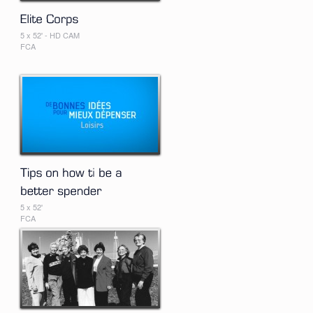
5 x 52' - HD CAM
FCA
5 x 52'
FCA