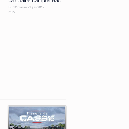
Du 12 mai au 22 juin 2012
FCA